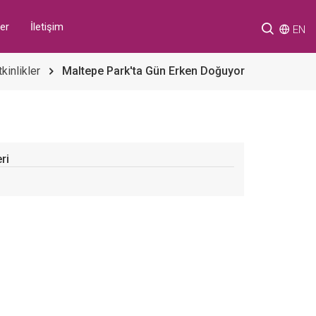
er
İletişim
EN
tkinlikler
Maltepe Park'ta Gün Erken Doğuyor
eri