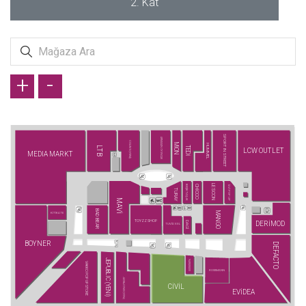
2. Kat
+
-
SPORT IN STREET
ARMAĞAN OYUNCAK
COLIN'S (YENİ)
MİON
HUMMEL
LTB
TEDİ
LCW OUTLET
MEDIA MARKT
LESCON
BEŞİKTAŞ JK
CHİCCO
İLVİ POP UP
TURAY
MAVİ
BAD BEAR
MANGO
KİTİKATE
TOYZZ SHOP
DERİMOD
DAGİ
TUVİD XXL
BOYNER
DEFACTO
JEPUBLIC (YENİ)
NARAMAXX
VAKKO POP UP STORE
ROSSMANN
JACK&JONES (YENİ)
CİVİL
EVİDEA