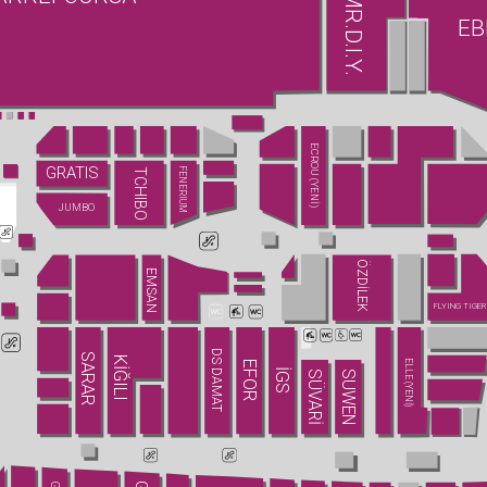
MR.D.I.Y.
EB
ECROU (YENİ)
GRATIS
FENERIUM
TCHIBO
JUMBO
ÖZDİLEK
EMSAN
FLYING TIGER
DS DAMAT
SARAR
KİĞILI
ELLE (YENİ)
EFOR
İGS
SÜVARİ
SUWEN