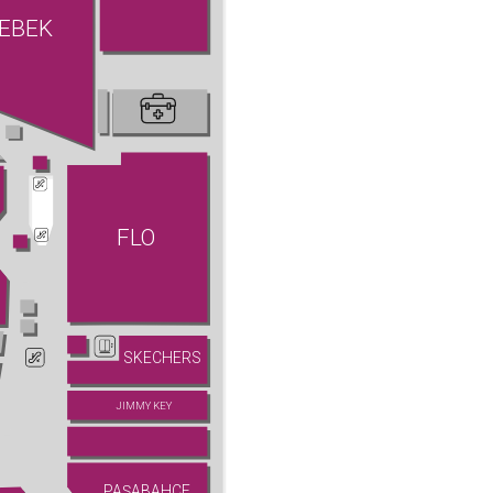
EBEK
FLO
SKECHERS
JIMMY KEY
PAŞABAHÇE