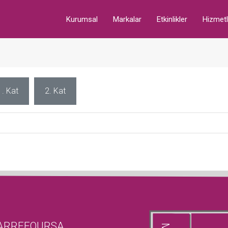
Kurumsal
Markalar
Etkinlikler
Hizmetl
1. Kat
2. Kat
ARREFOURSA