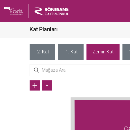
Kat Planları
-2. Kat
-1. Kat
Zemin Kat
+
-
C