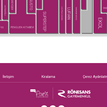
GREYDER
GUSTO
HATEMOĞLU
SN
U.S POLO ASSN.
MADAME MOSS
LUFIAN
SUPERSTEP
EKOL
PENGUEN KİTABEVİ
FEE
İletişim
Kiralama
Çerez Aydınlat