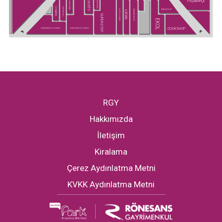
PAŞABAHÇE
SUPER KIDS
GUSTO
GREYDER
CHAKRA
HATEMOĞLU
SNEAKS UP
U.S POLO ASSN.
MADAME MOSS
LUFIAN
SUPERSTEP
EKOL
COOKSHOP
GREENWICH COFFEE
PENGUEN KİTABEVİ
RGY
Hakkımızda
İletişim
Kiralama
Çerez Aydınlatma Metni
KVKK Aydınlatma Metni