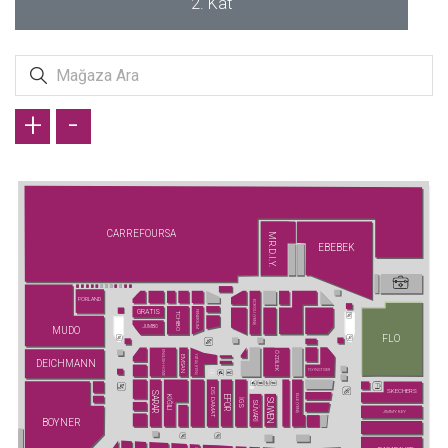
2. Kat
+
-
CARREFOURSA
MR.D.I.Y.
EBEBEK
PORLAND
ECROU (YENİ)
GRATIS
FENERIUM
TCHIBO
JUMBO
MUDO
FLO
ENGLISH HOME
ÖZDİLEK
YATAŞ (YENİ)
EMSAN
DEICHMANN
FLYING TIGER
DS DAMAT
SKECHERS
SARAR
ELLE (YENİ)
KİĞILI
EFOR
SUWEN
İGS
SÜVARİ
JIMMY KEY
BOYNER