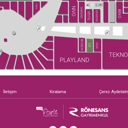
PİDEM
NİVO
SAMSUNG
BEKO
SIEMENS
VESTEL
BOSCH
UĞUR
LG
TEKNO
PLAYLAND
İletişim
Kiralama
Çerez Aydınlat