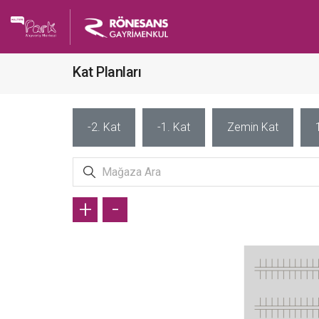
Kat Planları
-2. Kat
-1. Kat
Zemin Kat
+
-