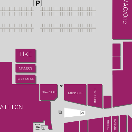
MAC/One
TİKE
MAMBO'S
SUSHI & SPICE
PAŞA FIRINI
STARBUCKS
MİDPOİNT
ATHLON
WATSONS
TURKCELL