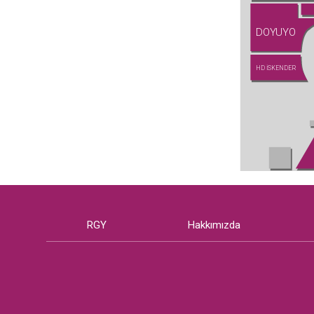
DOYUYO
HD İSKENDER
RGY
Hakkımızda