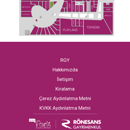
BURGER KING
NİVO
SAMSUNG
BEKO
DOYUYO
VESTEL
SIEMENS
D&R
HD İSKENDER
DEFACTO
BOSCH
UĞUR
LG
TEKNOSA
PLAYLAND
RGY
Hakkımızda
İletişim
Kiralama
Çerez Aydınlatma Metni
KVKK Aydınlatma Metni