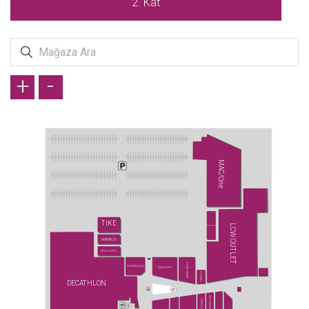
2. Kat
+
-
MAC/One
TİKE
LCW OUTLET
MAMBO'S
SUSHI & SPICE
PAŞA FIRINI
STARBUCKS
MİDPOİNT
CONİ&CO
DECATHLON
WATSONS
TURKCELL