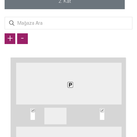
2. Kat
+
-