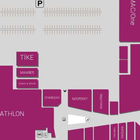
MAC/One
TİKE
MAMBO'S
SUSHI & SPICE
PAŞA FIRINI
STARBUCKS
MİDPOİNT
ATHLON
WATSONS
TURKCELL