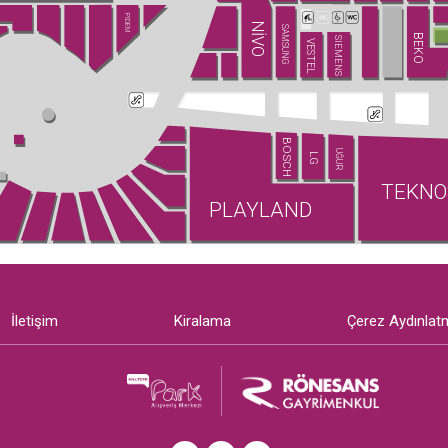
PİDEM
NİVO
SAMSUNG
BEKO
SIEMENS
VESTEL
BOSCH
UĞUR
LG
TEKNO
PLAYLAND
İletişim
Kiralama
Çerez Aydınlat