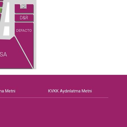
D&R
DEFACTO
SA
ma Metni
KVKK Aydınlatma Metni