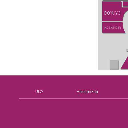
DOYUYO
HD İSKENDER
RGY
Hakkımızda