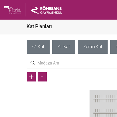
Kat Planları
-2. Kat
-1. Kat
Zemin Kat
+
-